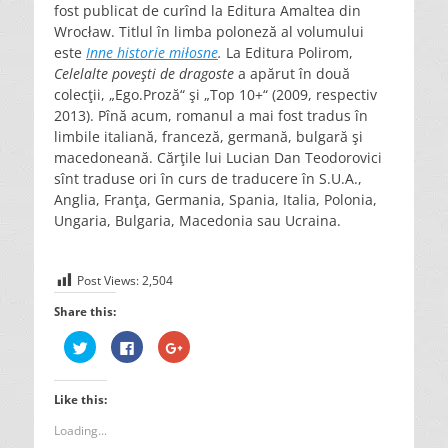
fost publicat de curînd la Editura Amaltea din
Wrocław. Titlul în limba poloneză al volumului
este
Inne historie miłosne
.
La Editura Polirom,
Celelalte poveşti de dragoste
a apărut în două
colecţii, „Ego.Proză“ şi „Top 10+“ (2009, respectiv
2013). Pînă acum, romanul a mai fost tradus în
limbile italiană, franceză, germană, bulgară şi
macedoneană. Cărţile lui Lucian Dan Teodorovici
sînt traduse ori în curs de traducere în S.U.A.,
Anglia, Franţa, Germania, Spania, Italia, Polonia,
Ungaria, Bulgaria, Macedonia sau Ucraina.
Post Views:
2,504
Share this:
C
C
C
l
l
l
i
i
i
c
c
c
k
k
k
Like this:
t
t
t
o
o
o
s
s
s
Loading...
h
h
h