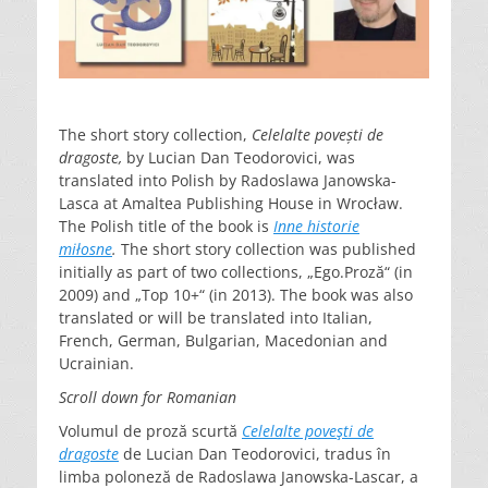
The short story collection,
Celelalte povești de
dragoste,
by Lucian Dan Teodorovici, was
translated into Polish by Radoslawa Janowska-
Lasca at Amaltea Publishing House in Wrocław.
The Polish title of the book is
Inne historie
miłosne
.
The short story collection was published
initially as part of two collections, „Ego.Proză“ (in
2009) and „Top 10+“ (in 2013). The book was also
translated or will be translated into Italian,
French, German, Bulgarian, Macedonian and
Ucrainian.
Scroll down for Romanian
Volumul de proză scurtă
Celelalte poveşti de
dragoste
de Lucian Dan Teodorovici, tradus în
limba poloneză de Radoslawa Janowska-Lascar, a