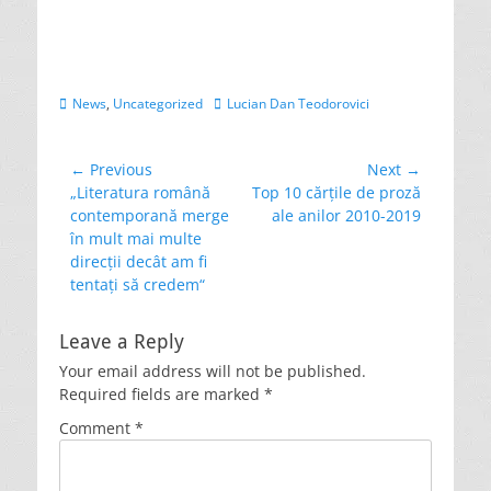
a
a
a
r
r
r
e
e
e
o
o
o
n
n
n
T
F
G
w
a
o
i
c
o
Categories
Tags
News
,
Uncategorized
Lucian Dan Teodorovici
t
e
g
t
b
l
e
o
e
r
o
+
(
k
(
Post
← Previous
Next →
O
(
O
p
O
p
Previous
Next
„Literatura română
Top 10 cărțile de proză
navigation
e
p
e
post:
post:
contemporană merge
ale anilor 2010-2019
n
e
n
s
n
s
în mult mai multe
i
s
i
n
i
n
direcții decât am fi
n
n
n
e
n
e
tentați să credem“
w
e
w
w
w
w
i
w
i
n
i
n
Leave a Reply
d
n
d
o
d
o
Your email address will not be published.
w
o
w
)
w
)
Required fields are marked
*
)
Comment
*