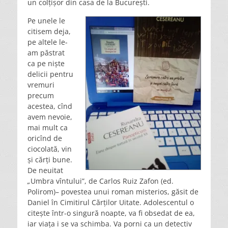
un colțișor din casa de la București.
Pe unele le
citisem deja,
pe altele le-
am păstrat
ca pe niște
delicii pentru
vremuri
precum
acestea, cînd
avem nevoie,
mai mult ca
oricînd de
ciocolată, vin
și cărți bune.
De neuitat
„
Umbra vîntului”, de Carlos Ruiz Zafon (ed.
Polirom)– povestea unui roman misterios, găsit de
Daniel în Cimitirul Cărților Uitate. Adolescentul o
citește într-o singură noapte, va fi obsedat de ea,
iar viața i se va schimba. Va porni ca un detectiv