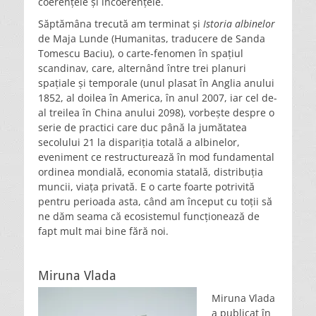
coerențele și incoerențele.
Săptămâna trecută am terminat și
Istoria albinelor
de Maja Lunde (Humanitas, traducere de Sanda
Tomescu Baciu), o carte-fenomen în spațiul
scandinav, care, alternând între trei planuri
spațiale și temporale (unul plasat în Anglia anului
1852, al doilea în America, în anul 2007, iar cel de-
al treilea în China anului 2098), vorbește despre o
serie de practici care duc până la jumătatea
secolului 21 la dispariția totală a albinelor,
eveniment ce restructurează în mod fundamental
ordinea mondială, economia statală, distribuția
muncii, viața privată. E o carte foarte potrivită
pentru perioada asta, când am început cu toții să
ne dăm seama că ecosistemul funcționează de
fapt mult mai bine fără noi.
Miruna Vlada
Miruna Vlada
a publicat în