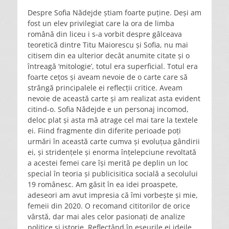
Despre Sofia Nădejde știam foarte puține. Deși am
fost un elev privilegiat care la ora de limba
română din liceu i s-a vorbit despre gâlceava
teoretică dintre Titu Maiorescu și Sofia, nu mai
citisem din ea ulterior decât anumite citate și o
întreagă ‘mitologie’, totul era superficial. Totul era
foarte cețos și aveam nevoie de o carte care să
strângă principalele ei reflecții critice. Aveam
nevoie de această carte și am realizat asta evident
citind-o. Sofia Nădejde e un personaj incomod,
deloc plat și asta mă atrage cel mai tare la textele
ei. Fiind fragmente din diferite perioade poți
urmări în această carte cumva și evoluțua gândirii
ei, și stridențele și enorma înțelepciune revoltată
a acestei femei care își merită pe deplin un loc
special în teoria și publicisitica socială a secolului
19 românesc. Am găsit în ea idei proaspete,
adeseori am avut impresia că îmi vorbește și mie,
femeii din 2020. O recomand cititorilor de orice
vârstă, dar mai ales celor pasionați de analize
politice și istorie. Reflectând în eseurile ei ideile