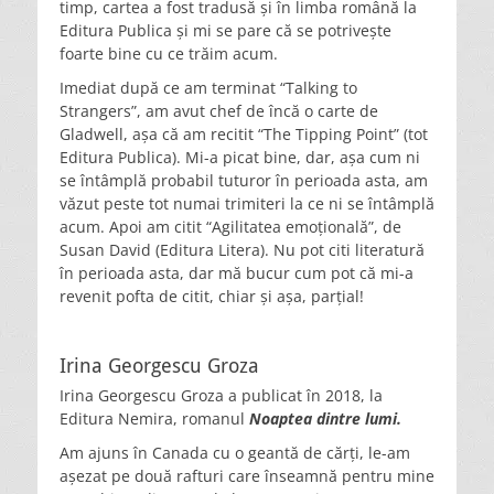
timp, cartea a fost tradusă și în limba română la
Editura Publica și mi se pare că se potrivește
foarte bine cu ce trăim acum.
Imediat după ce am terminat “Talking to
Strangers”, am avut chef de încă o carte de
Gladwell, așa că am recitit “The Tipping Point” (tot
Editura Publica). Mi-a picat bine, dar, așa cum ni
se întâmplă probabil tuturor în perioada asta, am
văzut peste tot numai trimiteri la ce ni se întâmplă
acum. Apoi am citit “Agilitatea emoțională”, de
Susan David (Editura Litera). Nu pot citi literatură
în perioada asta, dar mă bucur cum pot că mi-a
revenit pofta de citit, chiar și așa, parțial!
Irina Georgescu Groza
Irina Georgescu Groza a publicat în 2018, la
Editura Nemira, romanul
Noaptea dintre lumi.
Am ajuns în Canada cu o geantă de cărți, le-am
așezat pe două rafturi care înseamnă pentru mine