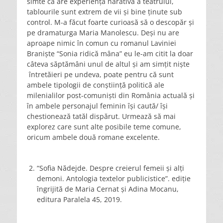
simte că are experiența narativă a teatrului,
tablourile sunt extrem de vii și bine ținute sub
control. M-a făcut foarte curioasă să o descopăr și
pe dramaturga Maria Manolescu. Deși nu are
aproape nimic în comun cu romanul Laviniei
Braniște “Sonia ridică mâna” eu le-am citit la doar
câteva săptămâni unul de altul și am simțit niște
întretăieri pe undeva, poate pentru că sunt
ambele tipologii de conștiință politică ale
milenialilor post-comuniști din România actuală și
în ambele personajul feminin își caută/ își
chestionează tatăl dispărut. Urmează să mai
explorez care sunt alte posibile teme comune,
oricum ambele două romane excelente.
“Sofia Nădejde. Despre creierul femeii și alți
demoni. Antologia textelor publicistice”. ediție
îngrijită de Maria Cernat și Adina Mocanu,
editura Paralela 45, 2019.