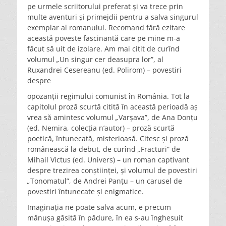
pe urmele scriitorului preferat și va trece prin
multe aventuri și primejdii pentru a salva singurul
exemplar al romanului. Recomand fără ezitare
această poveste fascinantă care pe mine m-a
făcut să uit de izolare. Am mai citit de curînd
volumul
„
Un singur cer deasupra lor”, al
Ruxandrei Cesereanu (ed. Polirom) – povestiri
despre
opozanții regimului comunist în România. Tot la
capitolul proză scurtă citită în această perioadă aș
vrea să amintesc volumul
„
Varșava”, de Ana Donțu
(ed. Nemira, colecția n’autor) – proză scurtă
poetică, întunecată, misterioasă. Citesc și proză
românească la debut, de curînd
„
Fracturi” de
Mihail Victus (ed. Univers) – un roman captivant
despre trezirea conștiinței, și volumul de povestiri
„
Tonomatul”, de Andrei Panțu – un carusel de
povestiri întunecate și enigmatice.
Imaginația ne poate salva acum, e precum
mănușa găsită în pădure, în ea s-au înghesuit