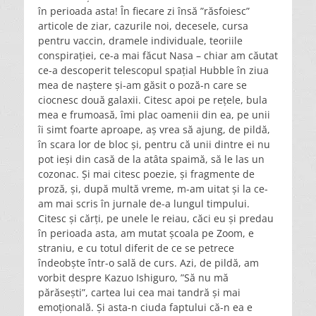
în perioada asta! În fiecare zi însă ”răsfoiesc”
articole de ziar, cazurile noi, decesele, cursa
pentru vaccin, dramele individuale, teoriile
conspirației, ce-a mai făcut Nasa – chiar am căutat
ce-a descoperit telescopul spațial Hubble în ziua
mea de naștere și-am găsit o poză-n care se
ciocnesc două galaxii. Citesc apoi pe rețele, bula
mea e frumoasă, îmi plac oamenii din ea, pe unii
îi simt foarte aproape, aș vrea să ajung, de pildă,
în scara lor de bloc și, pentru că unii dintre ei nu
pot ieși din casă de la atâta spaimă, să le las un
cozonac. Și mai citesc poezie, și fragmente de
proză, și, după multă vreme, m-am uitat și la ce-
am mai scris în jurnale de-a lungul timpului.
Citesc și cărți, pe unele le reiau, căci eu și predau
în perioada asta, am mutat școala pe Zoom, e
straniu, e cu totul diferit de ce se petrece
îndeobște într-o sală de curs. Azi, de pildă, am
vorbit despre Kazuo Ishiguro, ”Să nu mă
părăsești”, cartea lui cea mai tandră și mai
emoțională. Și asta-n ciuda faptului că-n ea e