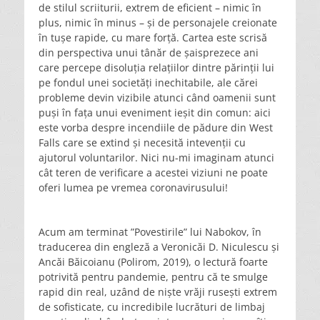
de stilul scriiturii, extrem de eficient – nimic în
plus, nimic în minus – și de personajele creionate
în tușe rapide, cu mare forță. Cartea este scrisă
din perspectiva unui tânăr de șaisprezece ani
care percepe disoluția relațiilor dintre părinții lui
pe fondul unei societăți inechitabile, ale cărei
probleme devin vizibile atunci când oamenii sunt
puși în fața unui eveniment ieșit din comun: aici
este vorba despre incendiile de pădure din West
Falls care se extind și necesită intevenții cu
ajutorul voluntarilor. Nici nu-mi imaginam atunci
cât teren de verificare a acestei viziuni ne poate
oferi lumea pe vremea coronavirusului!
Acum am terminat ”Povestirile” lui Nabokov, în
traducerea din engleză a Veronicăi D. Niculescu și
Ancăi Băicoianu (Polirom, 2019), o lectură foarte
potrivită pentru pandemie, pentru că te smulge
rapid din real, uzând de niște vrăji rusești extrem
de sofisticate, cu incredibile lucrături de limbaj