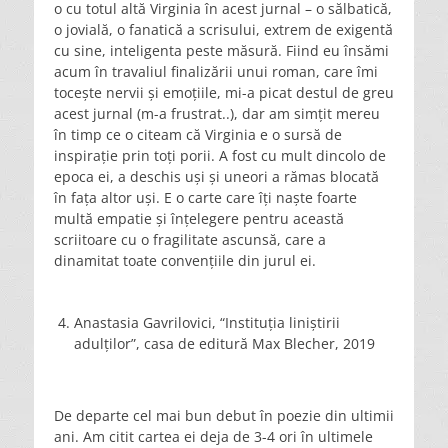
o cu totul altă Virginia în acest jurnal – o sălbatică,
o jovială, o fanatică a scrisului, extrem de exigentă
cu sine, inteligenta peste măsură. Fiind eu însămi
acum în travaliul finalizării unui roman, care îmi
tocește nervii și emoțiile, mi-a picat destul de greu
acest jurnal (m-a frustrat..), dar am simțit mereu
în timp ce o citeam că Virginia e o sursă de
inspirație prin toți porii. A fost cu mult dincolo de
epoca ei, a deschis uși și uneori a rămas blocată
în fața altor uși. E o carte care îți naște foarte
multă empatie și înțelegere pentru această
scriitoare cu o fragilitate ascunsă, care a
dinamitat toate convențiile din jurul ei.
Anastasia Gavrilovici, “Instituția liniștirii
adulților”, casa de editură Max Blecher, 2019
De departe cel mai bun debut în poezie din ultimii
ani. Am citit cartea ei deja de 3-4 ori în ultimele