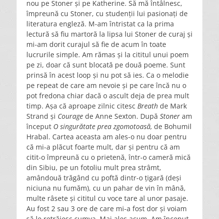
nou pe Stoner și pe Katherine. Să mă întâlnesc,
împreună cu Stoner, cu studenții lui pasionați de
literatura engleză. M-am întristat ca la prima
lectură să fiu martoră la lipsa lui Stoner de curaj și
mi-am dorit curajul să fie de acum în toate
lucrurile simple. Am rămas și la cititul unui poem
pe zi, doar că sunt blocată pe două poeme. Sunt
prinsă în acest loop și nu pot să ies. Ca o melodie
pe repeat de care am nevoie și pe care încă nu o
pot fredona chiar dacă o ascult deja de prea mult
timp. Așa că aproape zilnic citesc
Breath
de Mark
Strand și
Courage
de Anne Sexton. După
Stoner
am
început
O singurătate prea zgomotoasă,
de Bohumil
Hrabal. Cartea aceasta am ales-o nu doar pentru
că mi-a plăcut foarte mult, dar și pentru că am
citit-o împreună cu o prietenă, într-o cameră mică
din Sibiu, pe un fotoliu mult prea strâmt,
amândouă trăgând cu poftă dintr-o țigară (deși
niciuna nu fumăm), cu un pahar de vin în mână,
multe râsete și cititul cu voce tare al unor pasaje.
Au fost 2 sau 3 ore de care mi-a fost dor și voiam
să le retrăiesc cumva. Mai ales acum. Am început