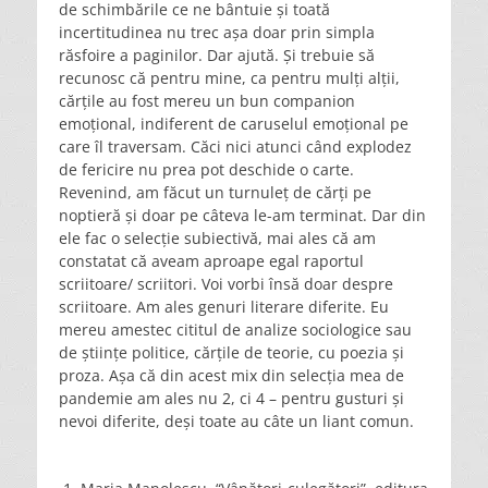
de schimbările ce ne bântuie și toată
incertitudinea nu trec așa doar prin simpla
răsfoire a paginilor. Dar ajută. Și trebuie să
recunosc că pentru mine, ca pentru mulți alții,
cărțile au fost mereu un bun companion
emoțional, indiferent de caruselul emoțional pe
care îl traversam. Căci nici atunci când explodez
de fericire nu prea pot deschide o carte.
Revenind, am făcut un turnuleț de cărți pe
noptieră și doar pe câteva le-am terminat. Dar din
ele fac o selecție subiectivă, mai ales că am
constatat că aveam aproape egal raportul
scriitoare/ scriitori. Voi vorbi însă doar despre
scriitoare. Am ales genuri literare diferite. Eu
mereu amestec cititul de analize sociologice sau
de științe politice, cărțile de teorie, cu poezia și
proza. Așa că din acest mix din selecția mea de
pandemie am ales nu 2, ci 4 – pentru gusturi și
nevoi diferite, deși toate au câte un liant comun.