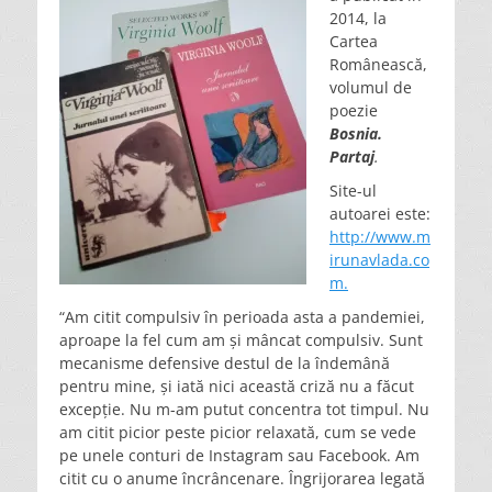
2014, la
Cartea
Românească,
volumul de
poezie
Bosnia.
Partaj
.
Site-ul
autoarei este:
http://www.m
irunavlada.co
m.
“Am citit compulsiv în perioada asta a pandemiei,
aproape la fel cum am și mâncat compulsiv. Sunt
mecanisme defensive destul de la îndemână
pentru mine, și iată nici această criză nu a făcut
excepție. Nu m-am putut concentra tot timpul. Nu
am citit picior peste picior relaxată, cum se vede
pe unele conturi de Instagram sau Facebook. Am
citit cu o anume încrâncenare. Îngrijorarea legată