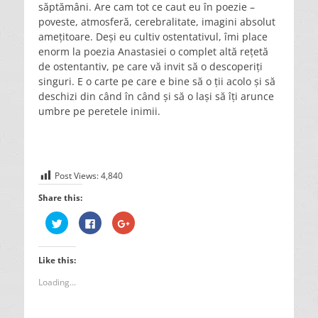
săptămâni. Are cam tot ce caut eu în poezie –
poveste, atmosferă, cerebralitate, imagini absolut
amețitoare. Deși eu cultiv ostentativul, îmi place
enorm la poezia Anastasiei o complet altă rețetă
de ostentantiv, pe care vă invit să o descoperiți
singuri. E o carte pe care e bine să o ții acolo și să
deschizi din când în când și să o lași să îți arunce
umbre pe peretele inimii.
Post Views:
4,840
Share this:
C
C
C
l
l
l
i
i
i
c
c
c
k
k
k
Like this:
t
t
t
o
o
o
s
s
s
Loading...
h
h
h
a
a
a
r
r
r
e
e
e