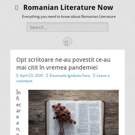
Romanian Literature Now
Everything you need to know about Romanian Literature
Search
for:
Facebook
Opt scriitoare ne-au povestit ce-au
mai citit în vremea pandemiei
Posted
Author
April 23, 2020
Emanuela Ignățoiu-Sora
Leave a
on
comment
În
fi
ec
ar
e
a
n,
p