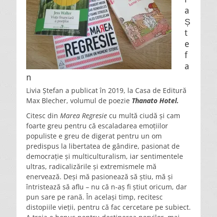
a
Ș
t
e
f
a
n
Livia Ștefan a publicat în 2019, la Casa de Editură
Max Blecher, volumul de poezie
Thanato Hotel.
Citesc din
Marea Regresie
cu multă ciudă și cam
foarte greu pentru că escaladarea emoțiilor
populiste e greu de digerat pentru un om
predispus la libertatea de gândire, pasionat de
democrație și multiculturalism, iar sentimentele
ultras, radicalizările și extremismele mă
enervează. Deși mă pasionează să știu, mă și
întristează să aflu – nu că n-aș fi știut oricum, dar
pun sare pe rană. În același timp, recitesc
distopiile vieții, pentru că fac cercetare pe subiect.