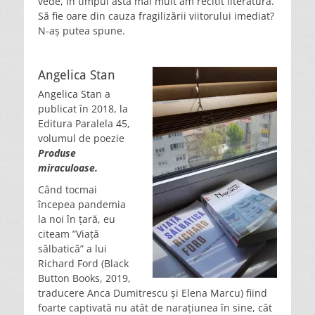
vede, în timpul ăsta mai mult am recitit literatură.
Să fie oare din cauza fragilizării viitorului imediat?
N-aș putea spune.
Angelica Stan
Angelica Stan a
publicat în 2018, la
Editura Paralela 45,
volumul de poezie
Produse
miraculoase.
Când tocmai
începea pandemia
la noi în țară, eu
citeam ”Viață
sălbatică” a lui
Richard Ford (Black
Button Books, 2019,
traducere Anca Dumitrescu și Elena Marcu) fiind
foarte captivată nu atât de narațiunea în sine, cât