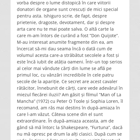
vorba despre o lume distopică în care viitorii
donatori de organe sunt crescuți de mici special
pentru asta. Ishiguro scrie, de fapt, despre
prietenie, dragoste, devotament, dar și despre
arta care nu te mai poate salva. O altă carte la
care m-am întors de curând a fost ”Don Quijote”.
M-au interesat anumite fragmente din ea, am
încercat să-mi dau seama încă o dată cum de
volumul acesta care-a străbătut secolele a fost și
este încă iubit de atâția oameni. Într-un top serios
al celor mai vândute cărți din lume se află pe
primul loc, cu vânzări incredibile în cele patru
secole de la apariție. Ce secret are acest cavaler
rătăcitor, înnebunit de cărți, care vede adevărul în
miezul fiecărei iluzii? Am găsit și filmul ”Man of La
Mancha” (1972) cu Peter O Toole și Sophia Loren, îl
recomand, am râs mai destins în după-amiaza în
care l-am văzut. Câteva scene din el sunt
extraordinare. În după-amiaza aceasta, am de
gând să mă întorc la Shakespeare, ”Furtuna”, dacă
nu mă opresc pe drum la alți clasici. După cum se