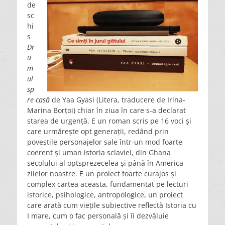
de
sc
hi
s
Dr
u
m
ul
sp
re casă
de Yaa Gyasi (Litera, traducere de Irina-
Marina Borțoi) chiar în ziua în care s-a declarat
starea de urgență. E un roman scris pe 16 voci și
care urmărește opt generații, redând prin
poveștile personajelor sale într-un mod foarte
coerent și uman istoria sclaviei, din Ghana
secolului al optsprezecelea și până în America
zilelor noastre. E un proiect foarte curajos și
complex cartea aceasta, fundamentat pe lecturi
istorice, psihologice, antropologice, un proiect
care arată cum viețile subiective reflectă Istoria cu
I mare, cum o fac personală și îi dezvăluie