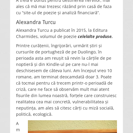
A treia e bonus pentru destinerea nervilor, mai
ales că mă mai trezesc râzând prin casă de faza
cu “site-ul de poezie și analiză financiară”.
Alexandra Turcu
Alexandra Turcu a publicat în 2015, la Editura
Charmides, volumul de poezie
celelalte produse.
Printre curățenii, îngrijorări, urmărit știri și
cursurile de portugheză de pe Duolingo, în
perioada asta am reușit să revin la cărțile de pe
noptieră și din Kindle-ul pe care nu-l mai
deschisesem de câteva luni. Am început vreo 10
romane, am terminat deocamdată doar 3. Poate
că tocmai pentru că trecem printr-o perioadă de
criză, care ne face să observăm mult mai atent
fisurile din lumea noastră, forțele care construiesc
realitatea cea mai concretă, vulnerabilitatea și
neputința, am ales să citesc cărți cu miză socială,
politică, ecologică.
A
m