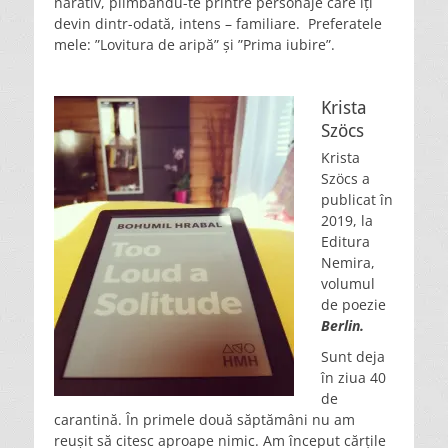
narativ, plimbându-te printre personaje care îți
devin dintr-odată, intens – familiare. Preferatele
mele: ”Lovitura de aripă” și ”Prima iubire”.
Krista
Szöcs
Krista
Szöcs a
publicat în
2019, la
Editura
Nemira,
volumul
de poezie
Berlin.
Sunt deja
în ziua 40
de
carantină. În primele două săptămâni nu am
reușit să citesc aproape nimic. Am început cărțile