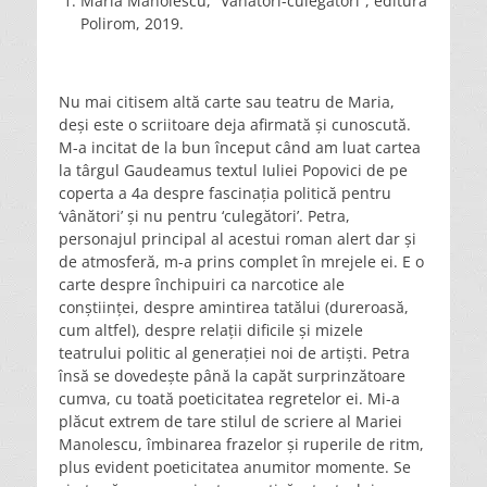
Maria Manolescu, “Vânători-culegători”, editura
Polirom, 2019.
Nu mai citisem altă carte sau teatru de Maria,
deși este o scriitoare deja afirmată și cunoscută.
M-a incitat de la bun început când am luat cartea
la târgul Gaudeamus textul Iuliei Popovici de pe
coperta a 4a despre fascinația politică pentru
‘vânători’ și nu pentru ‘culegători’. Petra,
personajul principal al acestui roman alert dar și
de atmosferă, m-a prins complet în mrejele ei. E o
carte despre închipuiri ca narcotice ale
conștiinței, despre amintirea tatălui (dureroasă,
cum altfel), despre relații dificile și mizele
teatrului politic al generației noi de artiști. Petra
însă se dovedește până la capăt surprinzătoare
cumva, cu toată poeticitatea regretelor ei. Mi-a
plăcut extrem de tare stilul de scriere al Mariei
Manolescu, îmbinarea frazelor și ruperile de ritm,
plus evident poeticitatea anumitor momente. Se