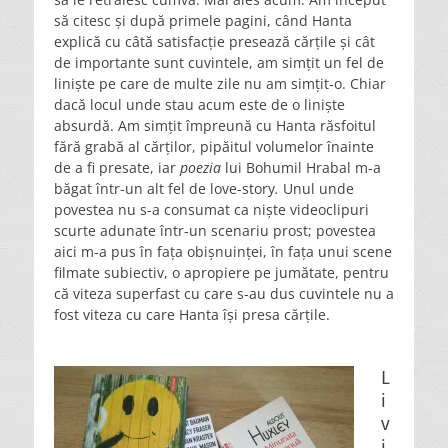
să citesc și după primele pagini, când Hanta
explică cu câtă satisfacție presează cărțile și cât
de importante sunt cuvintele, am simțit un fel de
liniște pe care de multe zile nu am simțit-o. Chiar
dacă locul unde stau acum este de o liniște
absurdă. Am simțit împreună cu Hanta răsfoitul
fără grabă al cărților, pipăitul volumelor înainte
de a fi presate, iar
poezia
lui Bohumil Hrabal m-a
băgat într-un alt fel de love-story
.
Unul unde
povestea nu s-a consumat ca niște videoclipuri
scurte adunate într-un scenariu prost; povestea
aici m-a pus în fața obișnuinței, în fața unui scene
filmate subiectiv, o apropiere pe jumătate, pentru
că viteza superfast cu care s-au dus cuvintele nu a
fost viteza cu care Hanta își presa cărțile.
L
i
v
i