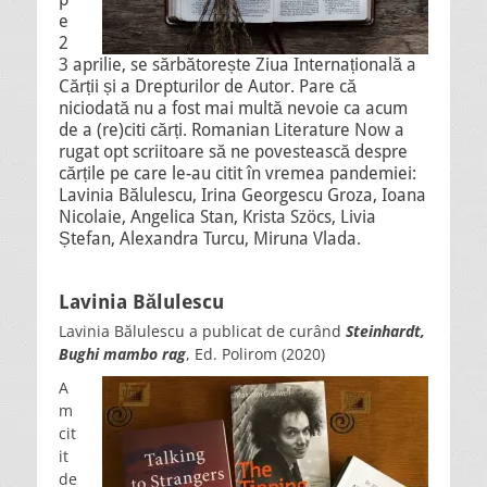
e
2
3 aprilie, se sărbătorește Ziua Internațională a
Cărții și a Drepturilor de Autor. Pare că
niciodată nu a fost mai multă nevoie ca acum
de a (re)citi cărți. Romanian Literature Now a
rugat opt scriitoare să ne povestească despre
cărțile pe care le-au citit în vremea pandemiei:
Lavinia Bălulescu, Irina Georgescu Groza, Ioana
Nicolaie, Angelica Stan, Krista Szöcs, Livia
Ștefan, Alexandra Turcu, Miruna Vlada.
Lavinia Bălulescu
Lavinia Bălulescu a publicat de curând
Steinhardt,
Bughi mambo rag
, Ed. Polirom (2020)
A
m
cit
it
de