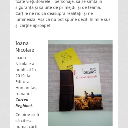
toate viețuitoarele – personaje, să se simtă în
siguranță și să uite de primejdii și de teamă.
Cărțile ne ridică deasupra realității și ne
luminează. Așa că nu pot spune decît: Inimile sus
și cărțile aproape!
Ioana
Nicolaie
Ioana
Nicolaie a
publicat în
2019, la
Editura
Humanitas,
romanul
Cartea
Reghinei.
Ce bine-ar fi
să citesc
numai cărți