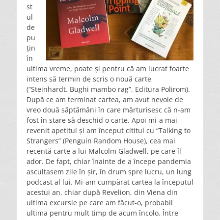
st
ul
de
pu
țin
în
ultima vreme, poate și pentru că am lucrat foarte
intens să termin de scris o nouă carte
(“Steinhardt. Bughi mambo rag”, Editura Polirom).
După ce am terminat cartea, am avut nevoie de
vreo două săptămâni în care mărturisesc că n-am
fost în stare să deschid o carte. Apoi mi-a mai
revenit apetitul și am început cititul cu “Talking to
Strangers” (Penguin Random House), cea mai
recentă carte a lui Malcolm Gladwell, pe care îl
ador. De fapt, chiar înainte de a începe pandemia
ascultasem zile în șir, în drum spre lucru, un lung
podcast al lui. Mi-am cumpărat cartea la începutul
acestui an, chiar după Revelion, din Viena din
ultima excursie pe care am făcut-o, probabil
ultima pentru mult timp de acum încolo. Între