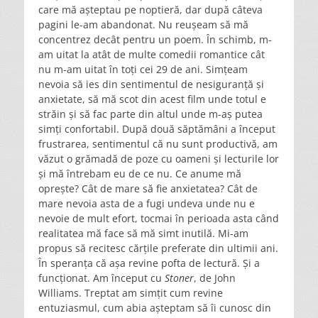
care mă așteptau pe noptieră, dar după câteva
pagini le-am abandonat. Nu reușeam să mă
concentrez decât pentru un poem. În schimb, m-
am uitat la atât de multe comedii romantice cât
nu m-am uitat în toți cei 29 de ani. Simțeam
nevoia să ies din sentimentul de nesiguranță și
anxietate, să mă scot din acest film unde totul e
străin și să fac parte din altul unde m-aș putea
simți confortabil. După două săptămâni a început
frustrarea, sentimentul că nu sunt productivă, am
văzut o grămadă de poze cu oameni și lecturile lor
și mă întrebam eu de ce nu. Ce anume mă
oprește? Cât de mare să fie anxietatea? Cât de
mare nevoia asta de a fugi undeva unde nu e
nevoie de mult efort, tocmai în perioada asta când
realitatea mă face să mă simt inutilă. Mi-am
propus să recitesc cărțile preferate din ultimii ani.
În speranța că așa revine pofta de lectură. Și a
funcționat. Am început cu
Stoner
, de John
Williams. Treptat am simțit cum revine
entuziasmul, cum abia așteptam să îi cunosc din