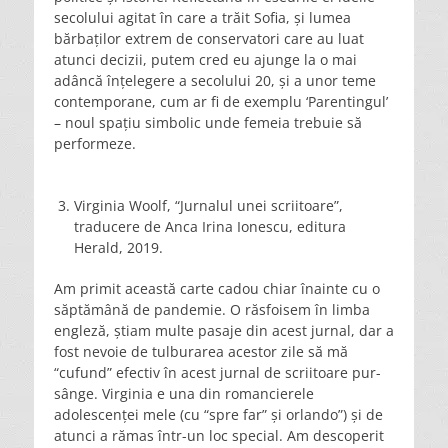
secolului agitat în care a trăit Sofia, și lumea
bărbaților extrem de conservatori care au luat
atunci decizii, putem cred eu ajunge la o mai
adâncă înțelegere a secolului 20, și a unor teme
contemporane, cum ar fi de exemplu ‘Parentingul’
– noul spațiu simbolic unde femeia trebuie să
performeze.
Virginia Woolf, “Jurnalul unei scriitoare”,
traducere de Anca Irina Ionescu, editura
Herald, 2019.
Am primit această carte cadou chiar înainte cu o
săptămână de pandemie. O răsfoisem în limba
engleză, știam multe pasaje din acest jurnal, dar a
fost nevoie de tulburarea acestor zile să mă
“cufund” efectiv în acest jurnal de scriitoare pur-
sânge. Virginia e una din romancierele
adolescenței mele (cu “spre far” și orlando”) și de
atunci a rămas într-un loc special. Am descoperit