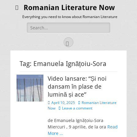
Romanian Literature Now
Everything you need to know about Romanian Literature
Search
for:
Facebook
Tag:
Emanuela Ignățoiu-Sora
Video lansare: “Și noi
dansam în plase de
lumină și ace”
Posted
Author
April 10, 2025
Romanian Literature
on
Now
Leave a comment
de Emanuela Ignățoiu-Sora
Miercuri , 9 aprilie, de la ora
Read
More …