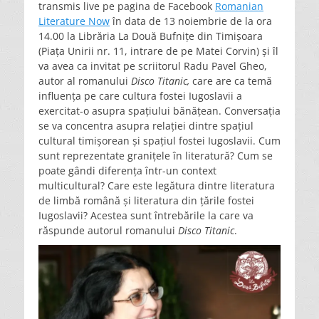
transmis live pe pagina de Facebook
Romanian
Literature Now
în data de 13 noiembrie de la ora
14.00 la Librăria La Două Bufnițe din Timișoara
(Piața Unirii nr. 11, intrare de pe Matei Corvin) și îl
va avea ca invitat pe scriitorul Radu Pavel Gheo,
autor al romanului
Disco
Titanic,
care are ca temă
influența pe care cultura fostei Iugoslavii a
exercitat-o asupra spațiului bănățean. Conversația
se va concentra asupra relației dintre spațiul
cultural timișorean și spațiul fostei Iugoslavii. Cum
sunt reprezentate granițele în literatură? Cum se
poate gândi diferența într-un context
multicultural? Care este legătura dintre literatura
de limbă română și literatura din țările fostei
Iugoslavii? Acestea sunt întrebările la care va
răspunde autorul romanului
Disco Titanic
.