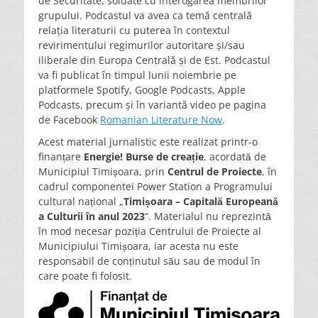
de Securitate, soldate cu interogarea membrilor
grupului. Podcastul va avea ca temă centrală
relația literaturii cu puterea în contextul
revirimentului regimurilor autoritare și/sau
iliberale din Europa Centrală și de Est. Podcastul
va fi publicat în timpul lunii noiembrie pe
platformele Spotify, Google Podcasts, Apple
Podcasts, precum și în variantă video pe pagina
de Facebook
Romanian Literature Now
.
Acest material jurnalistic este realizat printr-o
finanțare
Energie! Burse de creație
, acordată de
Municipiul Timișoara, prin
Centrul de Proiecte
, în
cadrul componentei Power Station a Programului
cultural național „
Timișoara – Capitală Europeană
a Culturii în anul 2023
“. Materialul nu reprezintă
în mod necesar poziția Centrului de Proiecte al
Municipiului Timișoara, iar acesta nu este
responsabil de conținutul său sau de modul în
care poate fi folosit.