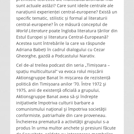
sunt actuale astăzi? Care sunt ideile centrale ale
narațiunii experienței central-europene? Există un
specific tematic, stilistic și formal al literaturii
central-europene? În ce măsură conceptul de
World Literature
poate îngloba literatura țărilor din
Estul Europei și literatura Central-Europeană?
Acestea sunt întrebările la care va răspunde
Adriana Babeți în cadrul dialogului cu Cezar
Gheorghe, gazdă a Podcastului Narativ.
Cel de-al treilea podcast din seria „Timișoara –
spațiu multicultural“ va evoca rolul mișcării
Aktionsgruppe Banat în mișcarea de rezistență
politică din Timișoara anilor ’70. Între 1972 şi
1975, anii de existenţă oficială a grupului,
Aktionsgruppe Banat avea să-şi îndrepte
iniţiativele împotriva culturii barbare a
comunismului naţional şi împotriva societăţii
conformiste, patriarhale din care proveneau.
Încheierea prematură a activităţii grupului s-a
produs în urma multor anchete şi presiuni făcute